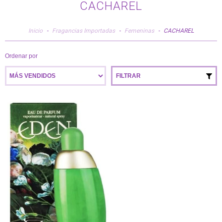
CACHAREL
Inicio
-
Fragancias Importadas
-
Femeninas
-
CACHAREL
Ordenar por
FILTRAR